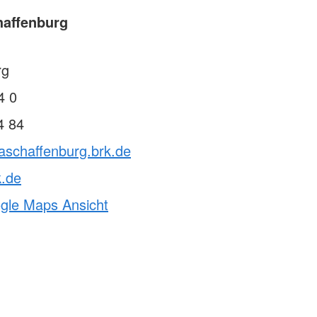
haffenburg
rg
4 0
4 84
aschaffenburg.brk.de
k.de
ogle Maps Ansicht