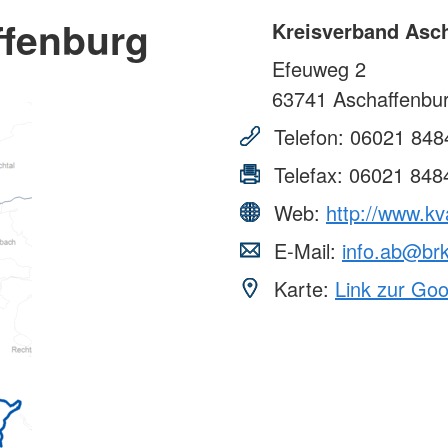
ffenburg
Kreisverband Asc
Efeuweg 2
63741
Aschaffenbu
Telefon:
06021 848
Telefax:
06021 848
Web:
http://www.kv
E-Mail:
info.ab@br
Karte:
Link zur Go