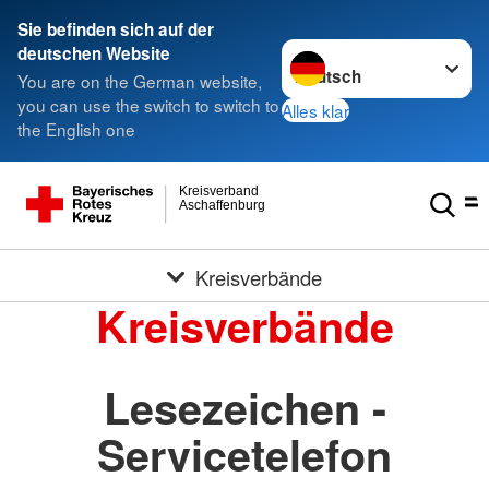
Sie befinden sich auf der
Sprache wechseln zu
deutschen Website
You are on the German website,
you can use the switch to switch to
Alles klar
the English one
Kreisverband
Aschaffenburg
Kreisverbände
Kreisverbände
Lesezeichen -
Servicetelefon