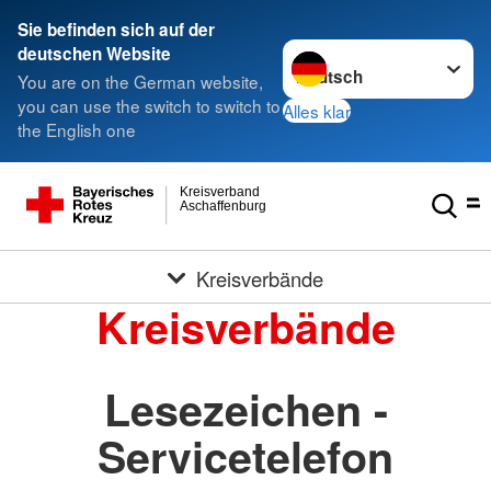
Sie befinden sich auf der
Sprache wechseln zu
deutschen Website
You are on the German website,
you can use the switch to switch to
Alles klar
the English one
Kreisverband
Aschaffenburg
Kreisverbände
Kreisverbände
Lesezeichen -
Servicetelefon