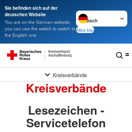
Sie befinden sich auf der
Sprache wechseln zu
deutschen Website
You are on the German website,
you can use the switch to switch to
Alles klar
the English one
Kreisverband
Aschaffenburg
Kreisverbände
Kreisverbände
Lesezeichen -
Servicetelefon