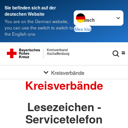
Sie befinden sich auf der
Sprache wechseln zu
deutschen Website
You are on the German website,
you can use the switch to switch to
Alles klar
the English one
Kreisverband
Aschaffenburg
Kreisverbände
Kreisverbände
Lesezeichen -
Servicetelefon