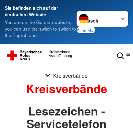
Sie befinden sich auf der
Sprache wechseln zu
deutschen Website
You are on the German website,
you can use the switch to switch to
Alles klar
the English one
Kreisverband
Aschaffenburg
Kreisverbände
Kreisverbände
Lesezeichen -
Servicetelefon