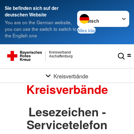
Sie befinden sich auf der
Sprache wechseln zu
deutschen Website
You are on the German website,
you can use the switch to switch to
Alles klar
the English one
Kreisverband
Aschaffenburg
Kreisverbände
Kreisverbände
Lesezeichen -
Servicetelefon