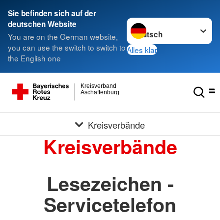
Sie befinden sich auf der
Sprache wechseln zu
deutschen Website
You are on the German website,
you can use the switch to switch to
Alles klar
the English one
Kreisverband
Aschaffenburg
Kreisverbände
Kreisverbände
Lesezeichen -
Servicetelefon