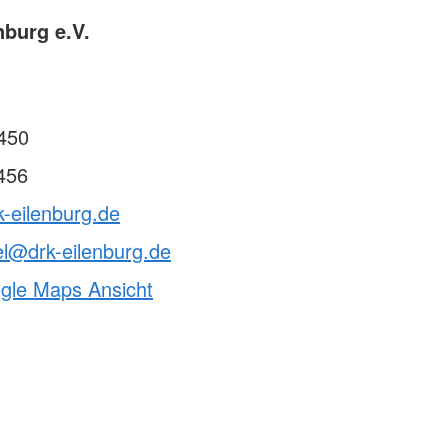
nburg e.V.
450
456
k-eilenburg.de
l@drk-eilenburg.de
ogle Maps Ansicht