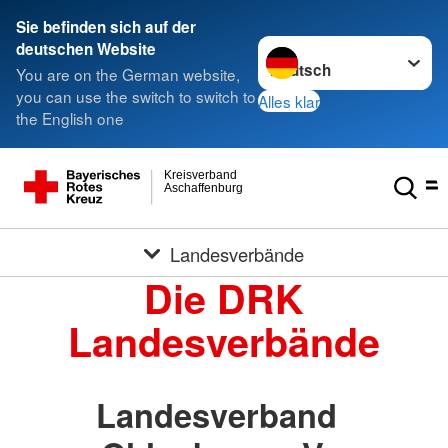
Sie befinden sich auf der
Sprache wechseln zu
deutschen Website
You are on the German website,
you can use the switch to switch to
Alles klar
the English one
Kreisverband
Aschaffenburg
Landesverbände
Die DRK
Landesverbände
Landesverband