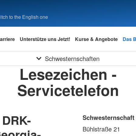
tch to the English one
arriere
Unterstütze uns Jetzt!
Kurse & Angebote
Das 
Schwesternschaften
Lesezeichen -
Servicetelefon
 DRK-
Schwesternschaft
Bühlstraße 21
eorgia-