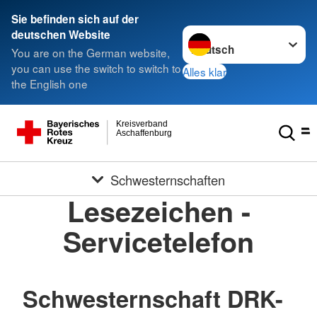
Sie befinden sich auf der
Sprache wechseln zu
deutschen Website
You are on the German website,
you can use the switch to switch to
Alles klar
the English one
Kreisverband
Aschaffenburg
Schwesternschaften
Lesezeichen -
Servicetelefon
Schwesternschaft DRK-