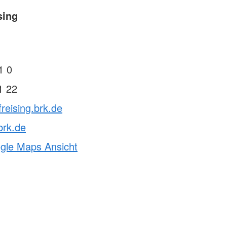
sing
1 0
1 22
freising.brk.de
brk.de
ogle Maps Ansicht