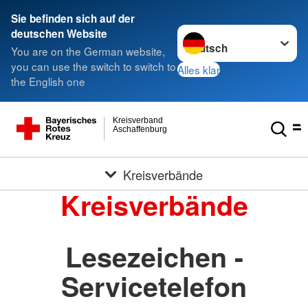
Sie befinden sich auf der
Sprache wechseln zu
deutschen Website
You are on the German website,
you can use the switch to switch to
Alles klar
the English one
Kreisverband
Aschaffenburg
Kreisverbände
Kreisverbände
Lesezeichen -
Servicetelefon