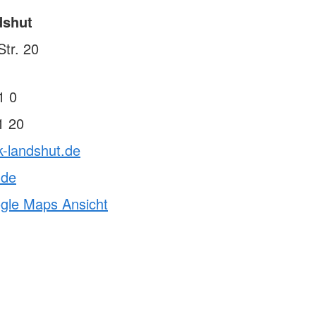
dshut
tr. 20
1 0
1 20
k-landshut.de
.de
ogle Maps Ansicht