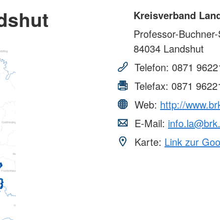
dshut
Kreisverband Lan
Professor-Buchner-S
84034
Landshut
Telefon:
0871 9622
Telefax:
0871 9622
Web:
http://www.br
E-Mail:
info.la@brk
Karte:
Link zur Go