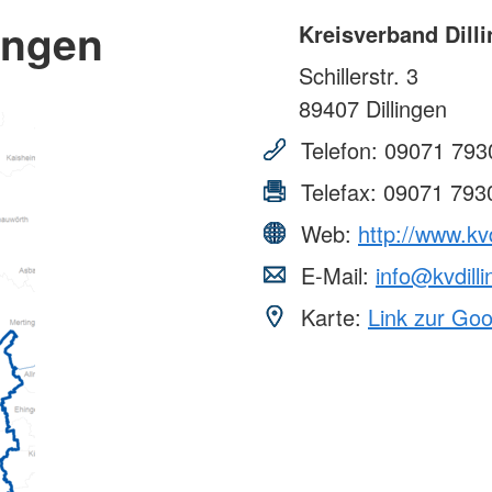
ingen
Kreisverband Dill
Schillerstr. 3
89407
Dillingen
Telefon:
09071 793
Telefax:
09071 793
Web:
http://www.kvd
E-Mail:
info@kvdill
Karte:
Link zur Go