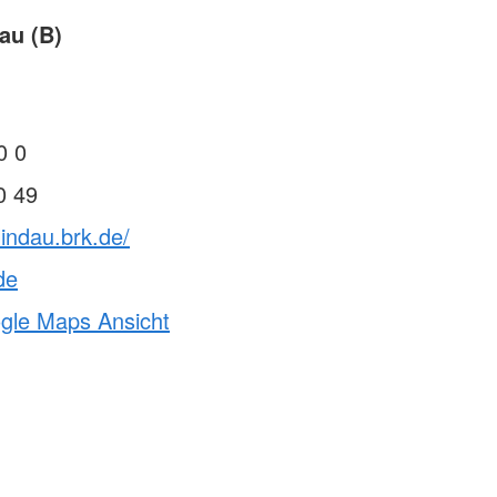
au (B)
0 0
0 49
lindau.brk.de/
de
ogle Maps Ansicht