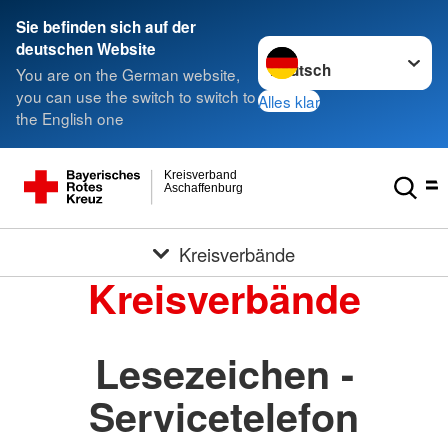
Sie befinden sich auf der
Sprache wechseln zu
deutschen Website
You are on the German website,
you can use the switch to switch to
Alles klar
the English one
Kreisverband
Aschaffenburg
Kreisverbände
Kreisverbände
Lesezeichen -
Servicetelefon