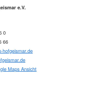
eismar e.V.
1
6 0
6 66
k-hofgeismar.de
fgeismar.de
ogle Maps Ansicht