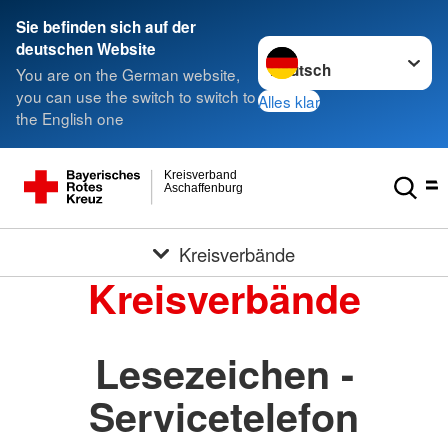
Sie befinden sich auf der
Sprache wechseln zu
deutschen Website
You are on the German website,
you can use the switch to switch to
Alles klar
the English one
Kreisverband
Aschaffenburg
Kreisverbände
Kreisverbände
Lesezeichen -
Servicetelefon