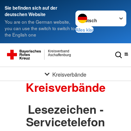
Sie befinden sich auf der
Sprache wechseln zu
deutschen Website
You are on the German website,
you can use the switch to switch to
Alles klar
the English one
Kreisverband
Aschaffenburg
Kreisverbände
Kreisverbände
Lesezeichen -
Servicetelefon