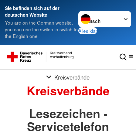
Sie befinden sich auf der
Sprache wechseln zu
deutschen Website
You are on the German website,
you can use the switch to switch to
Alles klar
the English one
Kreisverband
Aschaffenburg
Kreisverbände
Kreisverbände
Lesezeichen -
Servicetelefon