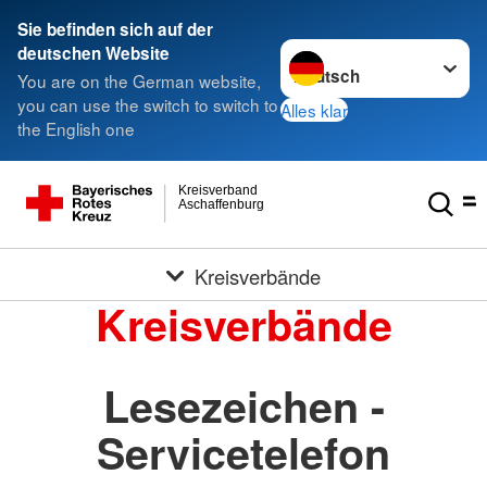
Sie befinden sich auf der
Sprache wechseln zu
deutschen Website
You are on the German website,
you can use the switch to switch to
Alles klar
the English one
Kreisverband
Aschaffenburg
Kreisverbände
Kreisverbände
Lesezeichen -
Servicetelefon