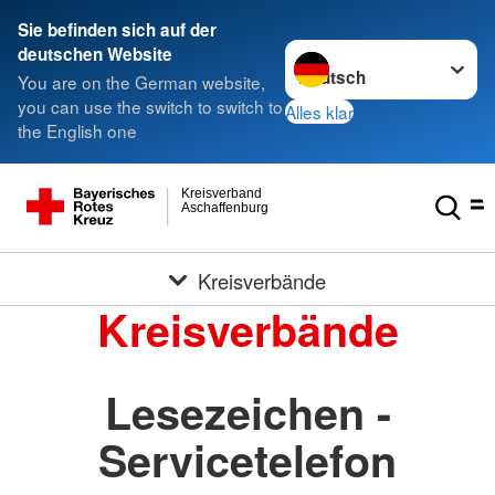
Sie befinden sich auf der
Sprache wechseln zu
deutschen Website
You are on the German website,
you can use the switch to switch to
Alles klar
the English one
Kreisverband
Aschaffenburg
Kreisverbände
Kreisverbände
Lesezeichen -
Servicetelefon