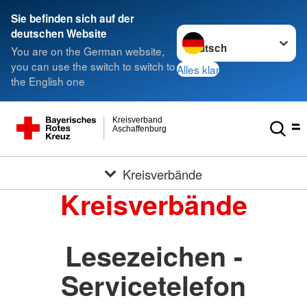
Sie befinden sich auf der
Sprache wechseln zu
deutschen Website
You are on the German website,
you can use the switch to switch to
Alles klar
the English one
Kreisverband
Aschaffenburg
Kreisverbände
Kreisverbände
Lesezeichen -
Servicetelefon