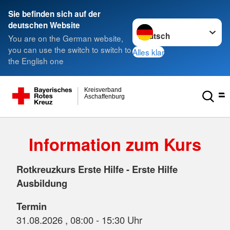
Sie befinden sich auf der
Sprache wechseln zu
deutschen Website
You are on the German website,
you can use the switch to switch to
Alles klar
the English one
Kreisverband
Aschaffenburg
Information zum Kurs
Rotkreuzkurs Erste Hilfe - Erste Hilfe
Ausbildung
Termin
31.08.2026 , 08:00 - 15:30 Uhr