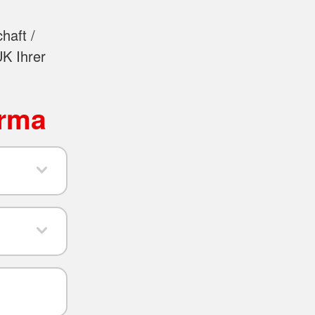
haft /
UK Ihrer
irma