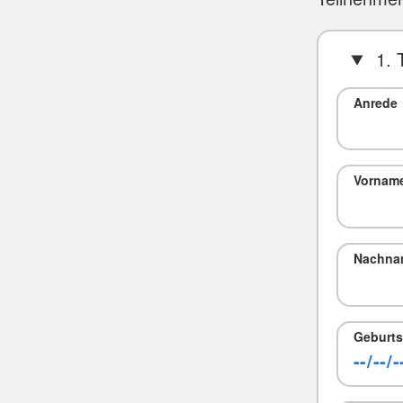
1. 
Anrede
Vornam
Nachna
Geburts