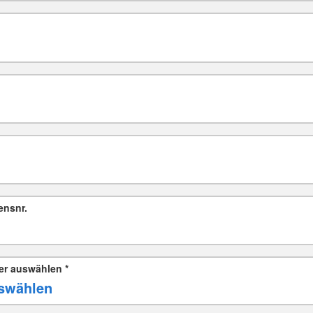
ensnr.
er auswählen
*