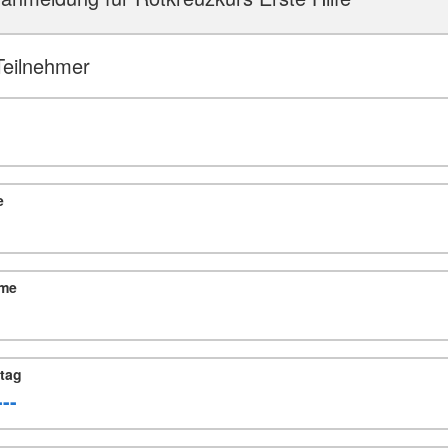
Teilnehmer
e
me
tag