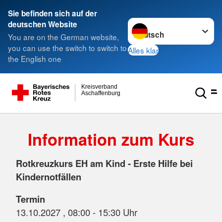
Sie befinden sich auf der
Sprache wechseln zu
deutschen Website
You are on the German website,
you can use the switch to switch to
Alles klar
the English one
Kreisverband
Aschaffenburg
Information zum Kurs
Rotkreuzkurs EH am Kind - Erste Hilfe bei
Kindernotfällen
Termin
13.10.2027 , 08:00 - 15:30 Uhr