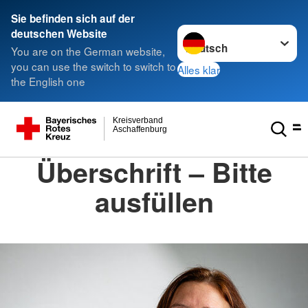
Sie befinden sich auf der
Sprache wechseln zu
deutschen Website
You are on the German website,
you can use the switch to switch to
Alles klar
the English one
Kreisverband
Aschaffenburg
Überschrift – Bitte
ausfüllen