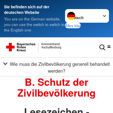
Sie befinden sich auf der
Sprache wechseln zu
deutschen Website
You are on the German website,
you can use the switch to switch to
Alles klar
the English one
Kreisverband
Aschaffenburg
Wie muss die Zivilbevölkerung generell behandelt
werden?
B. Schutz der
Zivilbevölkerung
Lesezeichen -