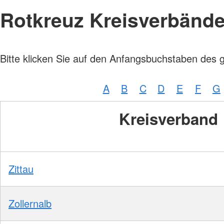
Rotkreuz Kreisverbänd
Bitte klicken Sie auf den Anfangsbuchstaben des 
A
B
C
D
E
F
G
Kreisverband
Zittau
Zollernalb