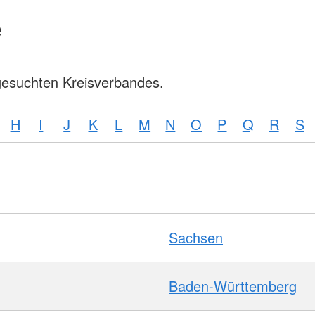
e
gesuchten Kreisverbandes.
H
I
J
K
L
M
N
O
P
Q
R
S
Sachsen
Baden-Württemberg