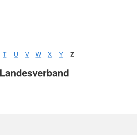
T
U
V
W
X
Y
Z
Landesverband