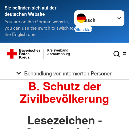
Sie befinden sich auf der
Sprache wechseln zu
deutschen Website
You are on the German website,
you can use the switch to switch to
Alles klar
the English one
Kreisverband
Aschaffenburg
Behandlung von internierten Personen
B. Schutz der
Zivilbevölkerung
Lesezeichen -