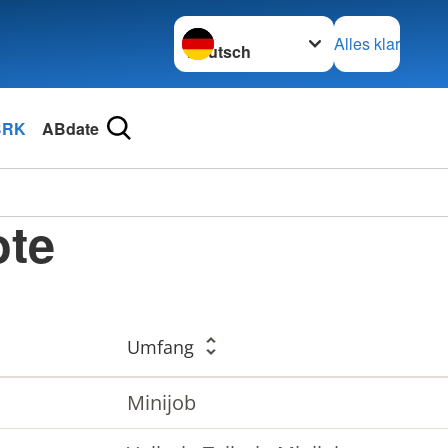
Sprache wechseln zu
Alles klar
BRK
ABdate
ote
Umfang
Minijob