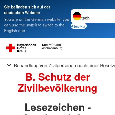
Sie befinden sich auf der
Sprache wechseln zu
deutschen Website
You are on the German website, you
can use the switch to switch to the
Alles klar
English one
Kreisverband
Aschaffenburg
Behandlung von Zivilpersonen nach einer Beset
B. Schutz der
Zivilbevölkerung
Lesezeichen -