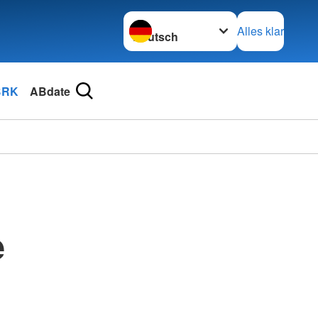
Sprache wechseln zu
Alles klar
BRK
ABdate
e