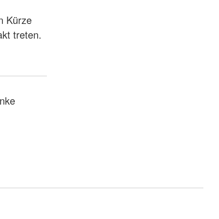
in Kürze
akt treten.
nke