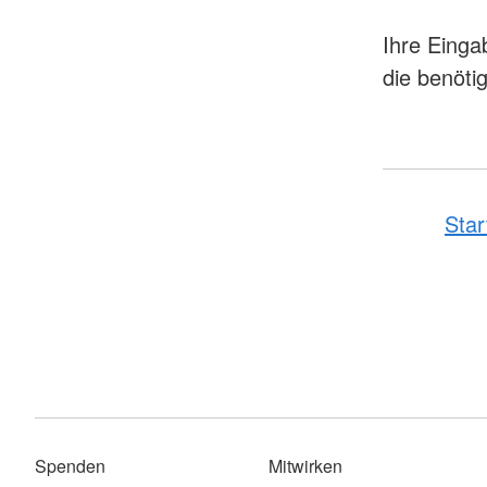
Ihre Einga
die benöti
Star
Spenden
Mitwirken