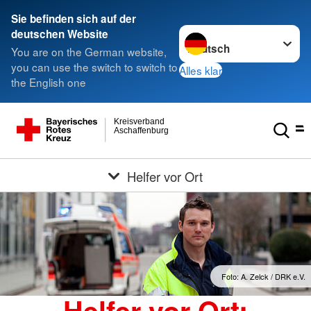
Sie befinden sich auf der
Sprache wechseln zu
deutschen Website
You are on the German website,
you can use the switch to switch to
Alles klar
the English one
Kreisverband
Aschaffenburg
Helfer vor Ort
Foto: A. Zelck / DRK e.V.
Helfer vor Ort: