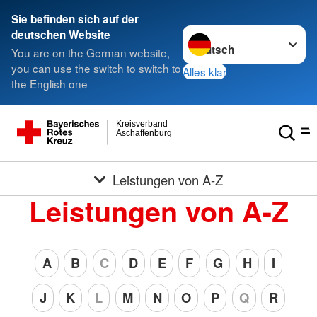
Sie befinden sich auf der
Sprache wechseln zu
deutschen Website
You are on the German website,
you can use the switch to switch to
Alles klar
the English one
Kreisverband
Aschaffenburg
Leistungen von A-Z
Leistungen von A-Z
A
B
C
D
E
F
G
H
I
J
K
L
M
N
O
P
Q
R