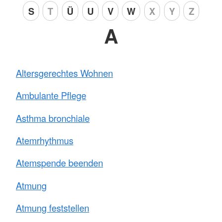
S
T
Ü
U
V
W
X
Y
Z
A
Altersgerechtes Wohnen
Ambulante Pflege
Asthma bronchiale
Atemrhythmus
Atemspende beenden
Atmung
Atmung feststellen