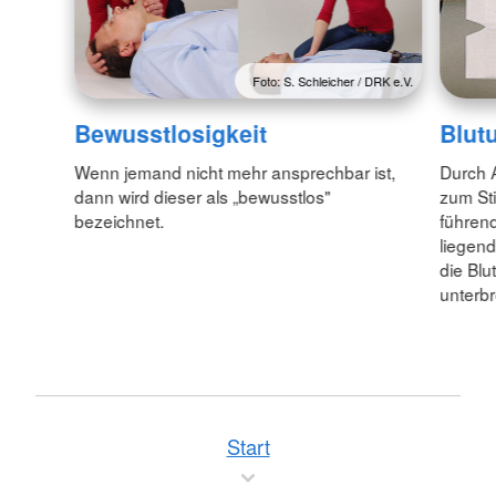
Foto: S. Schleicher / DRK e.V.
Bewusstlosigkeit
Blut
Wenn jemand nicht mehr ansprechbar ist,
Durch 
dann wird dieser als „bewusstlos"
zum Sti
bezeichnet.
führend
liegend
die Blu
unterb
Start