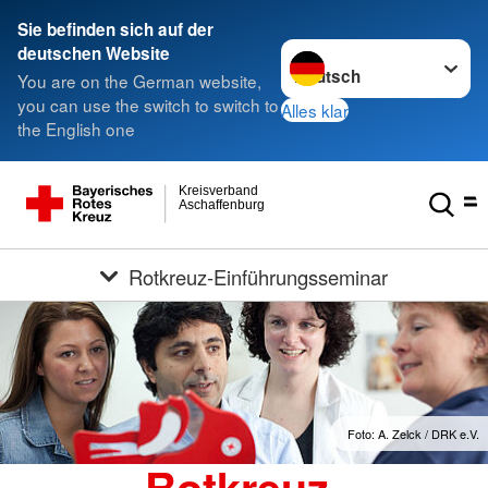
Sie befinden sich auf der
Sprache wechseln zu
deutschen Website
You are on the German website,
you can use the switch to switch to
Alles klar
the English one
Kreisverband
Aschaffenburg
Rotkreuz-Einführungsseminar
Foto: A. Zelck / DRK e.V.
Rotkreuz-