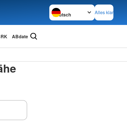
Sprache wechseln zu
Alles klar
BRK
ABdate
Nähe